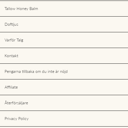
Tallow Honey Balm
Doftljus
Varför Talg
Kontakt
Pengarna tillbaka om du inte är nöjd
Affiliate
Återförsäljare
Privacy Policy